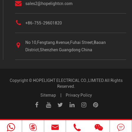
sales2@hopelightcn.com
+86-755-29601820
No 10,Fengtang Avenue,Fuhai Street,Baoan
District,Shenzhen Guangdong China
Copyright ©
HOPELIGHT ELECTRICAL CO.,LIMITED
All Rights
Reserved.
Sitemap
|
Privacy Policy




